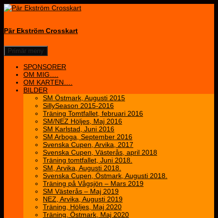
Hoppa
till
innehåll
Pär Ekström Crosskart
Sök
Primär meny
SPONSORER
OM MIG….
OM KARTEN….
BILDER
SM Östmark, Augusti 2015
SillySeason 2015-2016
Träning Tomtfallet, februari 2016
SM/NEZ Höljes, Maj 2016
SM Karlstad, Juni 2016
SM Arboga, September 2016
Svenska Cupen, Arvika, 2017
Svenska Cupen, Västerås, april 2018
Träning tomtfallet, Juni 2018.
SM, Arvika, Augusti 2018.
Svenska Cupen, Östmark, Augusti 2018.
Träning på Vågsjön – Mars 2019
SM Västerås – Maj 2019
NEZ, Arvika, Augusti 2019
Träning, Höljes, Maj 2020
Träning, Östmark, Maj 2020