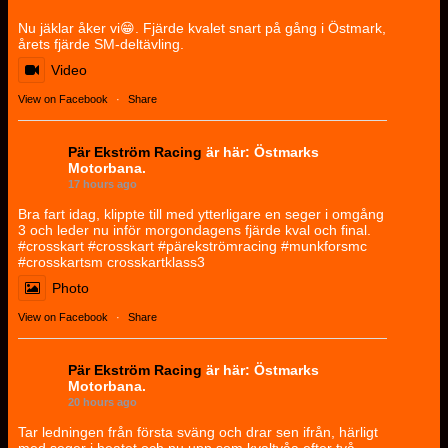
Nu jäklar åker vi😁. Fjärde kvalet snart på gång i Östmark,
årets fjärde SM-deltävling.
Video
View on Facebook
·
Share
Pär Ekström Racing
är här: Östmarks
Motorbana.
17 hours ago
Bra fart idag, klippte till med ytterligare en seger i omgång
3 och leder nu inför morgondagens fjärde kval och final.
#crosskart #crosskart #pärekströmracing #munkforsmc
#crosskartsm crosskartklass3
Photo
View on Facebook
·
Share
Pär Ekström Racing
är här: Östmarks
Motorbana.
20 hours ago
Tar ledningen från första sväng och drar sen ifrån, härligt
med seger i heatet och nu upp som kvaltvåa efter två