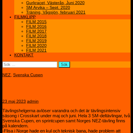
Gurkracet, Västerås, Juni 2020
SM Arvika – Sept. 2020
Träning, Vågsjön, februari 2021
FILMKLIPP
FILM 2015
FILM 2016
FILM 2017
FILM 2018
FILM 2019
FILM 2020
FILM 2021
KONTAKT
Sök
efter:
NEZ
,
Svenska Cupen
Hudiksvall nästa!
23 maj 2023
admin
Tävlingshelgerna avlöser varandra och det är tävlingsintensiv
säsong i Crosskart under maj och juni. Hela 3 SM-deltävlingar, två
Svenska Cupen, en sprintcupen samt Norges NEZ-tävling finns
på kalendern.
-Flisa i Norge hade en kul och teknisk bana, hade problem att