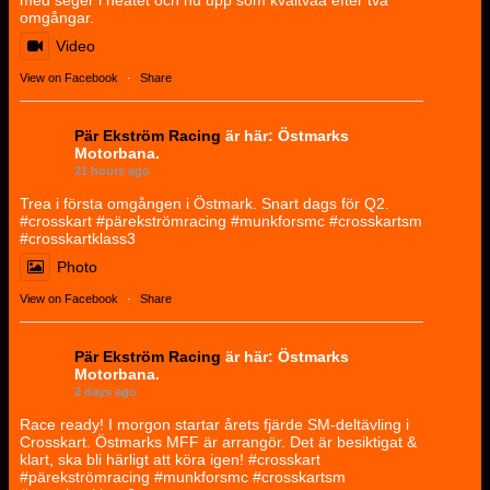
omgångar.
Video
View on Facebook
·
Share
Pär Ekström Racing
är här: Östmarks
Motorbana.
21 hours ago
Trea i första omgången i Östmark. Snart dags för Q2.
#crosskart #pärekströmracing #munkforsmc #crosskartsm
#crosskartklass3
Photo
View on Facebook
·
Share
Pär Ekström Racing
är här: Östmarks
Motorbana.
2 days ago
Race ready! I morgon startar årets fjärde SM-deltävling i
Crosskart. Östmarks MFF är arrangör. Det är besiktigat &
klart, ska bli härligt att köra igen! #crosskart
#pärekströmracing #munkforsmc #crosskartsm