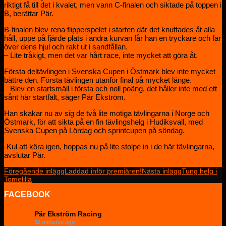
riktigt få till det i kvalet, men vann C-finalen och siktade på toppen i
B, berättar Pär.
B-finalen blev rena flipperspelet i starten där det knuffades åt alla
håll, uppe på fjärde plats i andra kurvan får han en tryckare och far
över dens hjul och rakt ut i sandfållan.
– Lite tråkigt, men det var hårt race, inte mycket att göra åt.
Första deltävlingen i Svenska Cupen i Östmark blev inte mycket
bättre den. Första tävlingen utanför final på mycket länge.
– Blev en startsmäll i första och noll poäng, det håller inte med ett
sånt här startfält, säger Pär Ekström.
Han skakar nu av sig de två lite motiga tävlingarna i Norge och
Östmark, för att sikta på en fin tävlingshelg i Hudiksvall, med
Svenska Cupen på Lördag och sprintcupen på söndag.
-Kul att köra igen, hoppas nu på lite stolpe in i de här tävlingarna,
avslutar Pär.
Inläggsnavigering
Föregående inlägg
Laddad inför premiären!
Nästa inlägg
Tung helg i
Tomelilla
FACEBOOK
Pär Ekström Racing
32 minutes ago