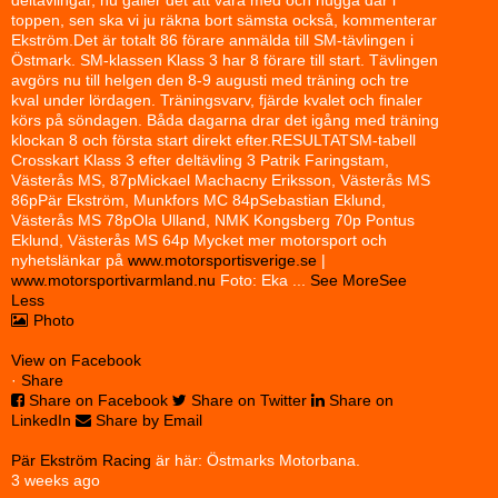
toppen, sen ska vi ju räkna bort sämsta också, kommenterar
Ekström.
Det är totalt 86 förare anmälda till SM-tävlingen i
Östmark. SM-klassen Klass 3 har 8 förare till start. Tävlingen
avgörs nu till helgen den 8-9 augusti med träning och tre
kval under lördagen. Träningsvarv, fjärde kvalet och finaler
körs på söndagen. Båda dagarna drar det igång med träning
klockan 8 och första start direkt efter.
RESULTAT
SM-tabell
Crosskart Klass 3 efter deltävling 3
Patrik Faringstam,
Västerås MS, 87p
Mickael Machacny Eriksson, Västerås MS
86p
Pär Ekström, Munkfors MC 84p
Sebastian Eklund,
Västerås MS 78p
Ola Ulland, NMK Kongsberg 70p
Pontus
Eklund, Västerås MS 64p
Mycket mer motorsport och
nyhetslänkar på
www.motorsportisverige.se
|
www.motorsportivarmland.nu
Foto: Eka
...
See More
See
Less
Photo
View on Facebook
·
Share
Share on Facebook
Share on Twitter
Share on
LinkedIn
Share by Email
Pär Ekström Racing
är här: Östmarks Motorbana.
3 weeks ago