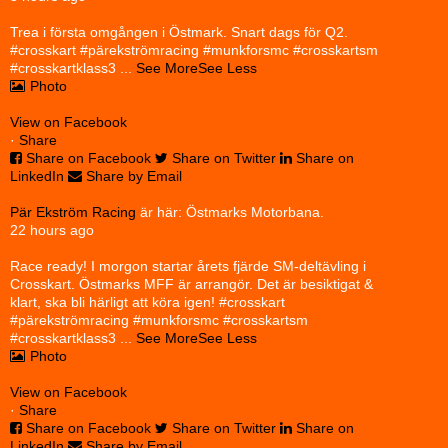
Trea i första omgången i Östmark. Snart dags för Q2.
#crosskart #pärekströmracing #munkforsmc #crosskartsm
#crosskartklass3
...
See More
See Less
Photo
View on Facebook
·
Share
Share on Facebook
Share on Twitter
Share on
LinkedIn
Share by Email
Pär Ekström Racing
är här: Östmarks Motorbana.
22 hours ago
Race ready! I morgon startar årets fjärde SM-deltävling i
Crosskart. Östmarks MFF är arrangör. Det är besiktigat &
klart, ska bli härligt att köra igen! #crosskart
#pärekströmracing #munkforsmc #crosskartsm
#crosskartklass3
...
See More
See Less
Photo
View on Facebook
·
Share
Share on Facebook
Share on Twitter
Share on
LinkedIn
Share by Email