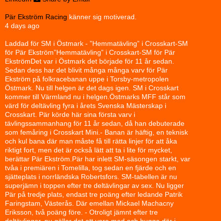
Pär Ekström Racing
känner sig motiverad.
4 days ago
Laddad för SM i Östmark - ”Hemmatävling” i Crosskart-SM
för Pär Ekström
”Hemmatävling” i Crosskart-SM för Pär
Ekström
Det var i Östmark det började för 11 år sedan.
Sedan dess har det blivit många många varv för Pär
Ekström på folkracebanan uppe i Torsby-metropolen
Östmark. Nu till helgen är det dags igen. SM i Crosskart
kommer till Värmland nu i helgen.
Östmarks MFF står som
värd för deltävling fyra i årets Svenska Mästerskap i
Crosskart. Pär körde här sina första varv i
tävlingssammanhang för 11 år sedan, då han debuterade
som femåring i Crosskart Mini.
- Banan är häftig, en teknisk
och kul bana där man måste få till rätta linjer för att åka
riktigt fort, men det är också lätt att ta i lite för mycket,
berättar Pär Ekström.
Pär har inlett SM-säsongen starkt, var
tvåa i premiären i Tomelilla, tog sedan en fjärde och en
sjätteplats i norrländska Robertsfors. SM-tabellen är nu
superjämn i toppen efter tre deltävlingar av sex. Nu ligger
Pär på tredje plats, endast tre poäng efter ledande Patrik
Faringstam, Västerås. Där emellan Mickael Machacny
Eriksson, två poäng före.
- Otroligt jämnt efter tre
deltävlingar, nu gäller det att vara med och hugga där i