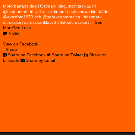
Motorbanans dag i Östmark idag, stort tack 🙏 till
@ostmarkmff för att vi fick komma och showa lite, både
@ekasfoto1970 och @parekstromracing . #östmark
#crosskart #crosskartklass3 #flatoutcrosskart
...
See
More
See Less
Video
View on Facebook
·
Share
Share on Facebook
Share on Twitter
Share on
LinkedIn
Share by Email