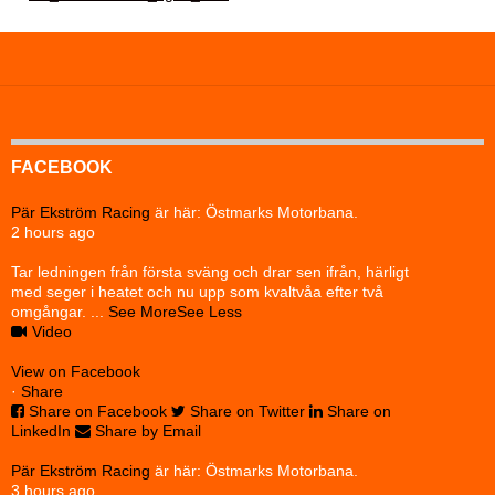
FACEBOOK
Pär Ekström Racing
är här: Östmarks Motorbana.
2 hours ago
Tar ledningen från första sväng och drar sen ifrån, härligt
med seger i heatet och nu upp som kvaltvåa efter två
omgångar.
...
See More
See Less
Video
View on Facebook
·
Share
Share on Facebook
Share on Twitter
Share on
LinkedIn
Share by Email
Pär Ekström Racing
är här: Östmarks Motorbana.
3 hours ago