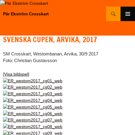
Hoppa
Sök
till
Pär Ekström Crosskart
innehåll
PRIMÄR
MENY
SVENSKA CUPEN, ARVIKA, 2017
SM Crosskart, Westombanan, Arvika, 30/9 2017
Foto: Christian Gustavsson
[Visa bildspel]