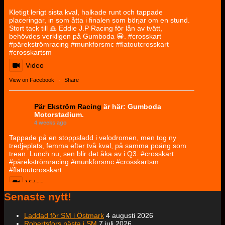
Kletigt lerigt sista kval, halkade runt och tappade
placeringar, in som åtta i finalen som börjar om en stund.
Stort tack till 🙏 Eddie J.P Racing för lån av tvätt,
behövdes verkligen på Gumboda 😀. #crosskart
#pärekströmracing #munkforsmc #flatoutcrosskart
#crosskartsm
Video
View on Facebook
·
Share
Pär Ekström Racing
är här: Gumboda
Motorstadium.
4 weeks ago
Tappade på en stoppsladd i velodromen, men tog ny
tredjeplats, femma efter två kval, på samma poäng som
trean. Lunch nu, sen blir det åka av i Q3. #crosskart
#pärekströmracing #munkforsmc #crosskartsm
#flatoutcrosskart
Video
Senaste nytt!
View on Facebook
·
Share
Laddad för SM i Östmark
4 augusti 2026
Robertsfors nästa i SM
7 juli 2026