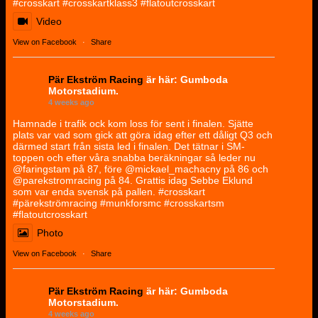
#crosskart #crosskartklass3 #flatoutcrosskart
Video
View on Facebook
·
Share
Pär Ekström Racing
är här: Gumboda
Motorstadium.
4 weeks ago
Hamnade i trafik ock kom loss för sent i finalen. Sjätte
plats var vad som gick att göra idag efter ett dåligt Q3 och
därmed start från sista led i finalen. Det tätnar i SM-
toppen och efter våra snabba beräkningar så leder nu
@faringstam på 87, före @mickael_machacny på 86 och
@parekstromracing på 84. Grattis idag Sebbe Eklund
som var enda svensk på pallen. #crosskart
#pärekströmracing #munkforsmc #crosskartsm
#flatoutcrosskart
Photo
View on Facebook
·
Share
Pär Ekström Racing
är här: Gumboda
Motorstadium.
4 weeks ago