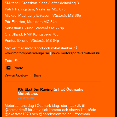
SM-tabell Crosskart Klass 3 efter deltävling 3
Patrik Faringstam, Västerås MS, 87p
Mickael Machacny Eriksson, Västerås MS 86p
Pär Ekström, Munkfors MC 84p
Sebastian Eklund, Västerås MS 78p
Ola Ulland, NMK Kongsberg 70p
Pontus Eklund, Västerås MS 64p
Mycket mer motorsport och nyhetslänkar på
www.motorsportisverige.se
|
www.motorsportivarmland.nu
Foto: Eka
Photo
View on Facebook
·
Share
Pär Ekström Racing
är här: Östmarks
Motorbana.
2 weeks ago
Motorbanans dag i Östmark idag, stort tack 🙏 till
@ostmarkmff för att vi fick komma och showa lite, både
@ekasfoto1970 och @parekstromracing . #östmark