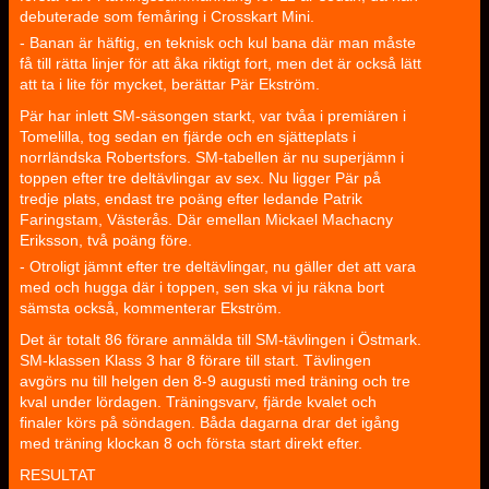
debuterade som femåring i Crosskart Mini.
- Banan är häftig, en teknisk och kul bana där man måste
få till rätta linjer för att åka riktigt fort, men det är också lätt
att ta i lite för mycket, berättar Pär Ekström.
Pär har inlett SM-säsongen starkt, var tvåa i premiären i
Tomelilla, tog sedan en fjärde och en sjätteplats i
norrländska Robertsfors. SM-tabellen är nu superjämn i
toppen efter tre deltävlingar av sex. Nu ligger Pär på
tredje plats, endast tre poäng efter ledande Patrik
Faringstam, Västerås. Där emellan Mickael Machacny
Eriksson, två poäng före.
- Otroligt jämnt efter tre deltävlingar, nu gäller det att vara
med och hugga där i toppen, sen ska vi ju räkna bort
sämsta också, kommenterar Ekström.
Det är totalt 86 förare anmälda till SM-tävlingen i Östmark.
SM-klassen Klass 3 har 8 förare till start. Tävlingen
avgörs nu till helgen den 8-9 augusti med träning och tre
kval under lördagen. Träningsvarv, fjärde kvalet och
finaler körs på söndagen. Båda dagarna drar det igång
med träning klockan 8 och första start direkt efter.
RESULTAT