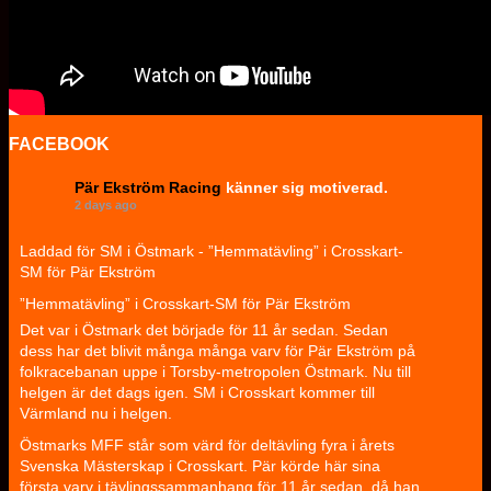
FACEBOOK
Pär Ekström Racing
känner sig motiverad.
2 days ago
Laddad för SM i Östmark - ”Hemmatävling” i Crosskart-
SM för Pär Ekström
”Hemmatävling” i Crosskart-SM för Pär Ekström
Det var i Östmark det började för 11 år sedan. Sedan
dess har det blivit många många varv för Pär Ekström på
folkracebanan uppe i Torsby-metropolen Östmark. Nu till
helgen är det dags igen. SM i Crosskart kommer till
Värmland nu i helgen.
Östmarks MFF står som värd för deltävling fyra i årets
Svenska Mästerskap i Crosskart. Pär körde här sina
första varv i tävlingssammanhang för 11 år sedan, då han