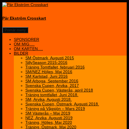
Hoppa
till
innehåll
Pär Ekström Crosskart
Sök
Primär meny
SPONSORER
OM MIG….
OM KARTEN….
BILDER
SM Östmark, Augusti 2015
SillySeason 2015-2016
Träning Tomtfallet, februari 2016
SM/NEZ Höljes, Maj 2016
SM Karlstad, Juni 2016
SM Arboga, September 2016
Svenska Cupen, Arvika, 2017
Svenska Cupen, Västerås, april 2018
Träning tomtfallet, Juni 2018.
SM, Arvika, Augusti 2018.
Svenska Cupen, Östmark, Augusti 2018.
Träning på Vågsjön – Mars 2019
SM Västerås – Maj 2019
NEZ, Arvika, Augusti 2019
Träning, Höljes, Maj 2020
Träning, Östmark, Maj 2020