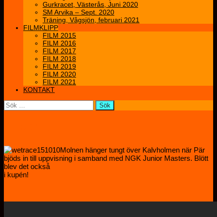
Gurkracet, Västerås, Juni 2020
SM Arvika – Sept. 2020
Träning, Vågsjön, februari 2021
FILMKLIPP
FILM 2015
FILM 2016
FILM 2017
FILM 2018
FILM 2019
FILM 2020
FILM 2021
KONTAKT
Sök
efter:
FILM 2015
Molnen hänger tungt över Kalvholmen när Pär
bjöds in till uppvisning i samband med NGK Junior Masters. Blött
blev det också
i kupén!