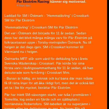
Pär Ekström Racing
känner sig motiverad.
4 days ago
Laddad för SM i Östmark - ”Hemmatävling” i Crosskart-
SM för Pär Ekström
”Hemmatävling” i Crosskart-SM för Pär Ekström
Det var i Östmark det började för 11 år sedan. Sedan
dess har det blivit många många varv för Pär Ekström på
folkracebanan uppe i Torsby-metropolen Östmark. Nu till
helgen är det dags igen. SM i Crosskart kommer till
Värmland nu i helgen.
Östmarks MFF står som värd för deltävling fyra i årets
Svenska Mästerskap i Crosskart. Pär körde här sina
första varv i tävlingssammanhang för 11 år sedan, då han
debuterade som femåring i Crosskart Mini.
- Banan är häftig, en teknisk och kul bana där man måste
få till rätta linjer för att åka riktigt fort, men det är också lätt
att ta i lite för mycket, berättar Pär Ekström.
Pär har inlett SM-säsongen starkt, var tvåa i premiären i
Tomelilla, tog sedan en fjärde och en sjätteplats i
norrländska Robertsfors. SM-tabellen är nu superjämn i
toppen efter tre deltävlingar av sex. Nu ligger Pär på