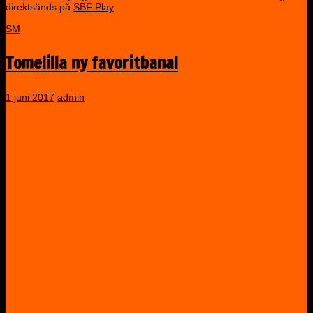
direktsänds på
SBF Play
SM
Tomelilla ny favoritbana!
1 juni 2017
admin