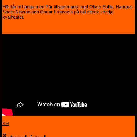
Här får ni hänga med Pär tillsammans med Oliver Sollie, Hampus
Spets Nilsson och Oscar Fransson på full attack i tredje
kvalheatet.
SM