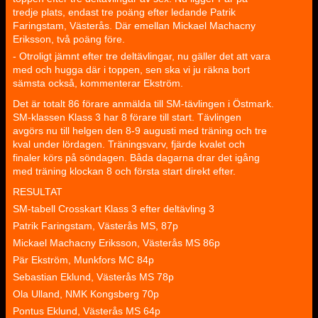
tredje plats, endast tre poäng efter ledande Patrik
Faringstam, Västerås. Där emellan Mickael Machacny
Eriksson, två poäng före.
- Otroligt jämnt efter tre deltävlingar, nu gäller det att vara
med och hugga där i toppen, sen ska vi ju räkna bort
sämsta också, kommenterar Ekström.
Det är totalt 86 förare anmälda till SM-tävlingen i Östmark.
SM-klassen Klass 3 har 8 förare till start. Tävlingen
avgörs nu till helgen den 8-9 augusti med träning och tre
kval under lördagen. Träningsvarv, fjärde kvalet och
finaler körs på söndagen. Båda dagarna drar det igång
med träning klockan 8 och första start direkt efter.
RESULTAT
SM-tabell Crosskart Klass 3 efter deltävling 3
Patrik Faringstam, Västerås MS, 87p
Mickael Machacny Eriksson, Västerås MS 86p
Pär Ekström, Munkfors MC 84p
Sebastian Eklund, Västerås MS 78p
Ola Ulland, NMK Kongsberg 70p
Pontus Eklund, Västerås MS 64p