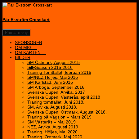
Hoppa
till
innehåll
Pär Ekström Crosskart
Sök
Primär meny
SPONSORER
OM MIG….
OM KARTEN….
BILDER
SM Östmark, Augusti 2015
SillySeason 2015-2016
Träning Tomtfallet, februari 2016
SM/NEZ Höljes, Maj 2016
SM Karlstad, Juni 2016
SM Arboga, September 2016
Svenska Cupen, Arvika, 2017
Svenska Cupen, Västerås, april 2018
Träning tomtfallet, Juni 2018.
SM, Arvika, Augusti 2018.
Svenska Cupen, Östmark, Augusti 2018.
Träning på Vågsjön – Mars 2019
SM Västerås – Maj 2019
NEZ, Arvika, Augusti 2019
Träning, Höljes, Maj 2020
Träning, Östmark, Maj 2020