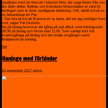
startlinjen med sin Norcart i klassen Mini, där unga förare från sex
års ålder deltar. Bollnäs och Eriknäsbo Motorstadion är värd för
tävlingen som är årets nordligaste deltävling i SM, därtill också en
ny bekantskap för Pär.
– Det ska bli kul att få prova en ny bana, det ser jag verkligen fram
mot, säger Pär Ekström.
Nu på lördag brummar det igång på nytt alltså, med träningsstart
08:30 på lördag och första start 11:00. Som vanligt körs två
kvalomgångar på lördag och den tredje omgången samt
finalpasset på söndag.
SM
Haninge med förhinder
15 september 2017
admin