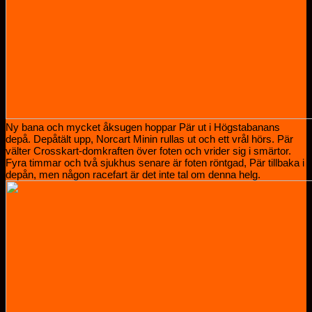
Ny bana och mycket åksugen hoppar Pär ut i Högstabanans
depå. Depåtält upp, Norcart Minin rullas ut och ett vrål hörs. Pär
välter Crosskart-domkraften över foten och vrider sig i smärtor.
Fyra timmar och två sjukhus senare är foten röntgad, Pär tillbaka i
depån, men någon racefart är det inte tal om denna helg.