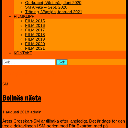
Gurkracet, Västerås, Juni 2020
SM Arvika – Sept. 2020
Träning, Vågsjön, februari 2021
FILMKLIPP
FILM 2015
FILM 2016
FILM 2017
FILM 2018
FILM 2019
FILM 2020
FILM 2021
KONTAKT
Sök
efter:
Kategoriarkiv: SM
SM
Bollnäs nästa
1 augusti 2018
admin
Årets Crosskart-SM är tillbaka efter långledigt. Det är dags för den
tredje deltävlingen i SM-serien med Pär Ekström med på