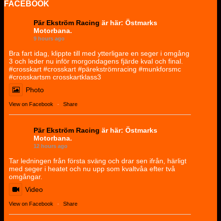
FACEBOOK
Pär Ekström Racing
är här: Östmarks
Motorbana.
9 hours ago
Bra fart idag, klippte till med ytterligare en seger i omgång
3 och leder nu inför morgondagens fjärde kval och final.
#crosskart #crosskart #pärekströmracing #munkforsmc
#crosskartsm crosskartklass3
Photo
View on Facebook
·
Share
Pär Ekström Racing
är här: Östmarks
Motorbana.
12 hours ago
Tar ledningen från första sväng och drar sen ifrån, härligt
med seger i heatet och nu upp som kvaltvåa efter två
omgångar.
Video
View on Facebook
·
Share