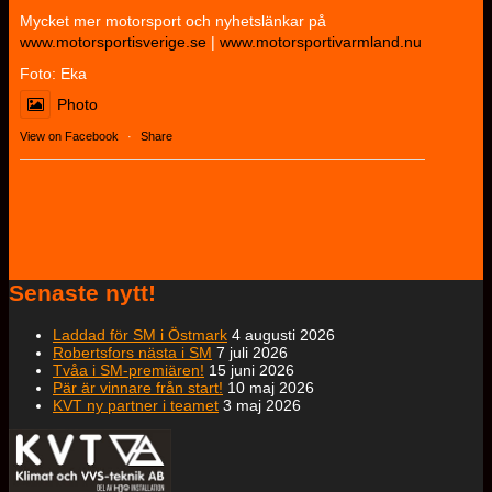
Mycket mer motorsport och nyhetslänkar på
www.motorsportisverige.se
|
www.motorsportivarmland.nu
Foto: Eka
Photo
View on Facebook
·
Share
Senaste nytt!
Laddad för SM i Östmark
4 augusti 2026
Robertsfors nästa i SM
7 juli 2026
Tvåa i SM-premiären!
15 juni 2026
Pär är vinnare från start!
10 maj 2026
KVT ny partner i teamet
3 maj 2026