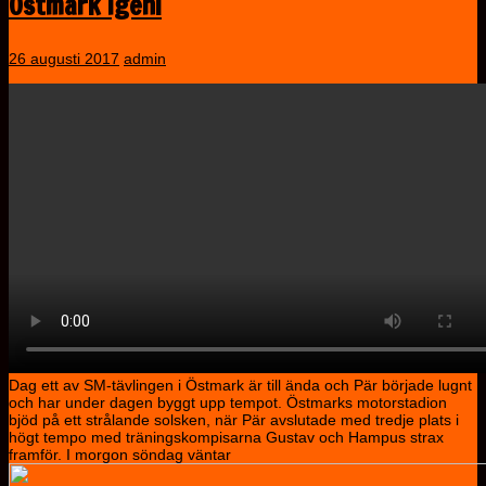
Östmark igen!
26 augusti 2017
admin
Dag ett av SM-tävlingen i Östmark är till ända och Pär började lugnt
och har under dagen byggt upp tempot. Östmarks motorstadion
bjöd på ett strålande solsken, när Pär avslutade med tredje plats i
högt tempo med träningskompisarna Gustav och Hampus strax
framför. I morgon söndag väntar