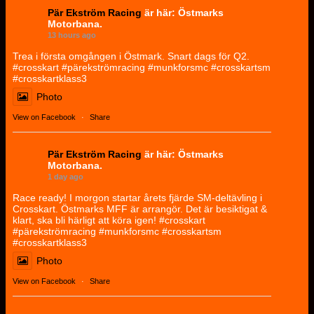
Pär Ekström Racing
är här: Östmarks
Motorbana.
13 hours ago
Trea i första omgången i Östmark. Snart dags för Q2.
#crosskart #pärekströmracing #munkforsmc #crosskartsm
#crosskartklass3
Photo
View on Facebook
·
Share
Pär Ekström Racing
är här: Östmarks
Motorbana.
1 day ago
Race ready! I morgon startar årets fjärde SM-deltävling i
Crosskart. Östmarks MFF är arrangör. Det är besiktigat &
klart, ska bli härligt att köra igen! #crosskart
#pärekströmracing #munkforsmc #crosskartsm
#crosskartklass3
Photo
View on Facebook
·
Share